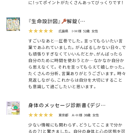
に！ってポイントがたくさんあってびっくりです！
『生命設計図』
解錠（…
★★★★★
広島県
I・M 様
52歳
女性
すごいなあと…圧巻でした。言ってもらいたい言
葉であふれていました。がんばるしかない日々、で
も頑張りすぎなくていいんだとか、がんばったら
自分のために時間を使おうとか…なかなか自分か
ら思えなくて。それを言ってもらえて嬉しかった。
たくさんの分析、言葉ありがとうございます。時々
見返しながら、これからは自分を大切にすること
も意識して過ごしたいと思います。
身体のメッセージ診断書《デジ…
★★★★★
東京都
A・H 様
38歳
女性
少ない情報にも関わらず、どうしてここまで分か
るの？！と驚きました。 自分の身体と心の状態を可