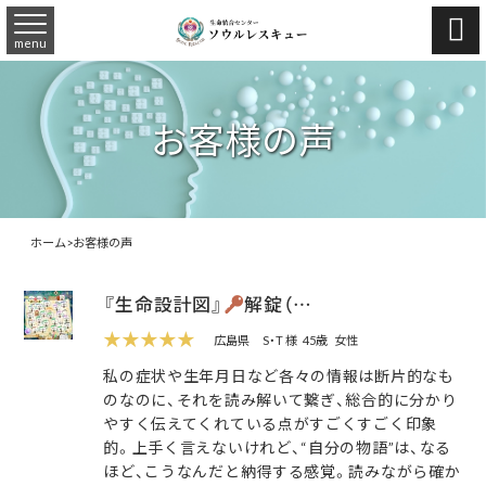

menu
お客様の声
ホーム
>
お客様の声
『生命設計図』
解錠（…
★★★★★
広島県
S・T 様
45歳
女性
私の症状や生年月日など各々の情報は断片的なも
のなのに、それを読み解いて繋ぎ、総合的に分かり
やすく伝えてくれている点がすごくすごく印象
的。上手く言えないけれど、“自分の物語”は、なる
ほど、こうなんだと納得する感覚。読みながら確か