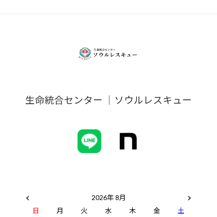
生命統合センター ｜ソウルレスキュー
2026年 8月
日
月
火
水
木
金
土