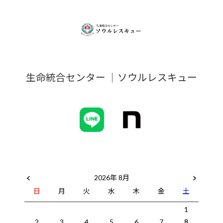
生命統合センター ｜ソウルレスキュー
2026年 8月
日
月
火
水
木
金
土
1
2
3
4
5
6
7
8