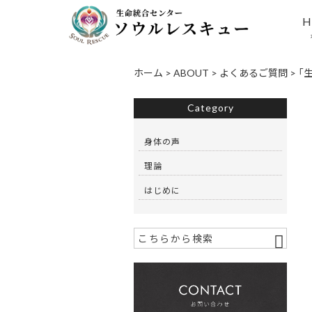
H
ホーム
>
ABOUT
>
よくあるご質問
>
「
Category
身体の声
理論
はじめに